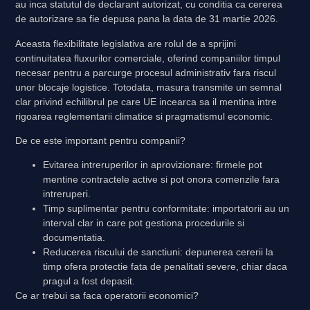
au inca statutul de declarant autorizat, cu conditia ca
cererea
de autorizare sa fie depusa pana la data de 31 martie 2026
.
Aceasta flexibilitate legislativa are rolul de a sprijini
continuitatea fluxurilor comerciale, oferind companiilor timpul
necesar pentru a parcurge procesul administrativ fara riscul
unor blocaje logistice. Totodata, masura transmite un semnal
clar privind echilibrul pe care UE incearca sa il mentina intre
rigoarea reglementarii climatice si pragmatismul economic.
De ce este important pentru companii?
Evitarea intreruperilor in aprovizionare
: firmele pot
mentine contractele active si pot onora comenzile fara
intreruperi.
Timp suplimentar pentru conformitate
: importatorii au un
interval clar in care pot gestiona procedurile si
documentatia.
Reducerea riscului de sanctiuni
: depunerea cererii la
timp ofera protectie fata de penalitati severe, chiar daca
pragul a fost depasit.
Ce ar trebui sa faca operatorii economici?