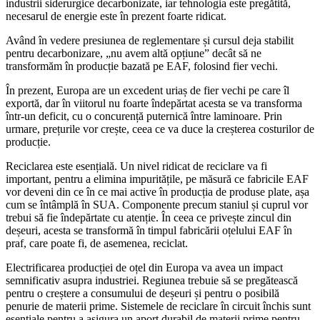
industrii siderurgice decarbonizate, iar tehnologia este pregătită,
necesarul de energie este în prezent foarte ridicat.
Având în vedere presiunea de reglementare și cursul deja stabilit
pentru decarbonizare, „nu avem altă opțiune” decât să ne
transformăm în producție bazată pe EAF, folosind fier vechi.
În prezent, Europa are un excedent uriaș de fier vechi pe care îl
exportă, dar în viitorul nu foarte îndepărtat acesta se va transforma
într-un deficit, cu o concurență puternică între laminoare. Prin
urmare, prețurile vor crește, ceea ce va duce la creșterea costurilor de
producție.
Reciclarea este esențială. Un nivel ridicat de reciclare va fi
important, pentru a elimina impuritățile, pe măsură ce fabricile EAF
vor deveni din ce în ce mai active în producția de produse plate, așa
cum se întâmplă în SUA. Componente precum staniul și cuprul vor
trebui să fie îndepărtate cu atenție. În ceea ce privește zincul din
deșeuri, acesta se transformă în timpul fabricării oțelului EAF în
praf, care poate fi, de asemenea, reciclat.
Electrificarea producției de oțel din Europa va avea un impact
semnificativ asupra industriei. Regiunea trebuie să se pregătească
pentru o creștere a consumului de deșeuri și pentru o posibilă
penurie de materii prime. Sistemele de reciclare în circuit închis sunt
esențiale pentru a asigura un aport durabil de materii prime pentru