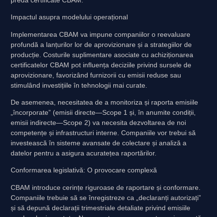
Impactul asupra modelului operațional
Implementarea CBAM va impune companiilor o reevaluare
profundă a lanțurilor lor de aprovizionare și a strategiilor de
producție. Costurile suplimentare asociate cu achiziționarea
certificatelor CBAM pot influența deciziile privind sursele de
aprovizionare, favorizând furnizorii cu emisii reduse sau
stimulând investițiile în tehnologii mai curate.
De asemenea, necesitatea de a monitoriza și raporta emisiile
„încorporate” (emisii directe—Scope 1 și, în anumite condiții,
emisii indirecte—Scope 2) va necesita dezvoltarea de noi
competențe și infrastructuri interne. Companiile vor trebui să
investească în sisteme avansate de colectare și analiză a
datelor pentru a asigura acuratețea raportărilor.
Conformarea legislativă: O provocare complexă
CBAM introduce cerințe riguroase de raportare și conformare.
Companiile trebuie să se înregistreze ca „declaranți autorizați”
și să depună declarații trimestriale detaliate privind emisiile