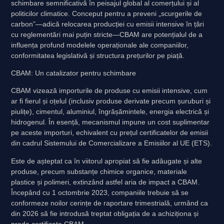
schimbare semnificativă în peisajul global al comerțului și al
politicilor climatice. Conceput pentru a preveni „scurgerile de
carbon”—adică relocarea producției cu emisii intensive în țări
cu reglementări mai puțin stricte—CBAM are potențialul de a
influența profund modelele operaționale ale companiilor,
conformitatea legislativă și structura prețurilor pe piață.
CBAM: Un catalizator pentru schimbare
CBAM vizează importurile de produse cu emisii intensive, cum
ar fi fierul și oțelul (inclusiv produse derivate precum șuruburi și
piulițe), cimentul, aluminiul, îngrășămintele, energia electrică și
hidrogenul. În esență, mecanismul impune un cost suplimentar
pe aceste importuri, echivalent cu prețul certificatelor de emisii
din cadrul Sistemului de Comercializare a Emisiilor al UE (ETS).
Este de așteptat ca în viitorul apropiat să fie adăugate și alte
produse, precum substanțe chimice organice, materiale
plastice și polimeri, extinzând astfel aria de impact a CBAM.
Începând cu 1 octombrie 2023, companiile trebuie să se
conformeze noilor cerințe de raportare trimestrială, urmând ca
din 2026 să fie introdusă treptat obligația de a achiziționa și
preda certificate CBAM.