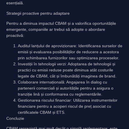
esențială.
Strategii proactive pentru adaptare
Pentru a diminua impactul CBAM și a valorifica oportunitățile
emergente, companiile ar trebui să adopte o abordare
proactivă:
Auditul lanțului de aprovizionare
: Identificarea surselor de
emisii și evaluarea posibilităților de reducere a acestora
prin schimbarea furnizorilor sau optimizarea proceselor.
Investiții în tehnologii verzi
: Adoptarea de tehnologii și
practici cu emisii reduse poate diminua atât costurile
legate de CBAM, cât și îmbunătăți imaginea de brand.
Colaborare internațională
: Angajarea în dialog cu
partenerii comerciali și autoritățile pentru a asigura o
tranziție lină și conformarea cu reglementările.
Gestionarea riscului financiar
: Utilizarea instrumentelor
financiare pentru a acoperi riscul de preț asociat cu
certificatele CBAM și ETS.
Concluzie
CBAM reprezintă mai mult decât o simplă reglementare; este