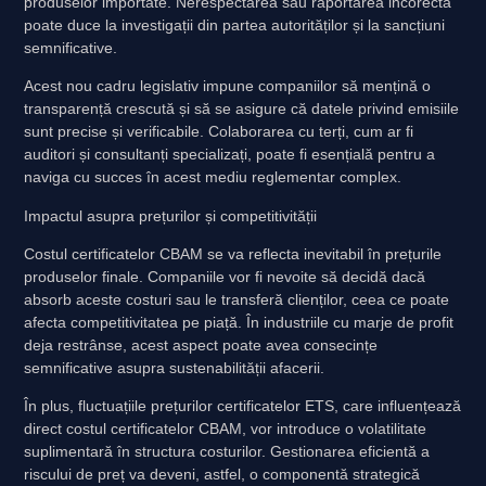
produselor importate. Nerespectarea sau raportarea incorectă
poate duce la investigații din partea autorităților și la sancțiuni
semnificative.
Acest nou cadru legislativ impune companiilor să mențină o
transparență crescută și să se asigure că datele privind emisiile
sunt precise și verificabile. Colaborarea cu terți, cum ar fi
auditori și consultanți specializați, poate fi esențială pentru a
naviga cu succes în acest mediu reglementar complex.
Impactul asupra prețurilor și competitivității
Costul certificatelor CBAM se va reflecta inevitabil în prețurile
produselor finale. Companiile vor fi nevoite să decidă dacă
absorb aceste costuri sau le transferă clienților, ceea ce poate
afecta competitivitatea pe piață. În industriile cu marje de profit
deja restrânse, acest aspect poate avea consecințe
semnificative asupra sustenabilității afacerii.
În plus, fluctuațiile prețurilor certificatelor ETS, care influențează
direct costul certificatelor CBAM, vor introduce o volatilitate
suplimentară în structura costurilor. Gestionarea eficientă a
riscului de preț va deveni, astfel, o componentă strategică