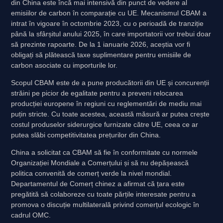
din China este încă mai intensivă din punct de vedere al
emisiilor de carbon în comparație cu UE. Mecanismul CBAM a
intrat în vigoare în octombrie 2023, cu o perioadă de tranziție
până la sfârșitul anului 2025, în care importatorii vor trebui doar
să prezinte rapoarte. De la 1 ianuarie 2026, aceștia vor fi
obligați să plătească taxe suplimentare pentru emisiile de
carbon asociate cu importurile lor.
Scopul CBAM este de a pune producătorii din UE și concurenții
străini pe picior de egalitate pentru a preveni relocarea
producției europene în regiuni cu reglementări de mediu mai
puțin stricte. Cu toate acestea, această măsură ar putea crește
costul produselor siderurgice furnizate către UE, ceea ce ar
putea slăbi competitivitatea prețurilor din China.
China a solicitat ca CBAM să fie în conformitate cu normele
Organizației Mondiale a Comerțului și să nu depășească
politica convenită de comerț verde la nivel mondial.
Departamentul de Comerț chinez a afirmat că țara este
pregătită să colaboreze cu toate părțile interesate pentru a
promova o discuție multilaterală privind comerțul ecologic în
cadrul OMC.