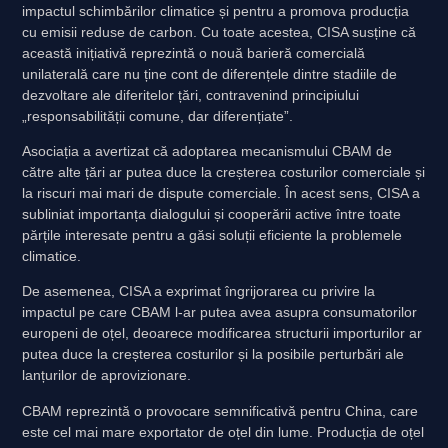
impactul schimbărilor climatice și pentru a promova producția
cu emisii reduse de carbon. Cu toate acestea, CISA susține că
această inițiativă reprezintă o nouă barieră comercială
unilaterală care nu ține cont de diferențele dintre stadiile de
dezvoltare ale diferitelor țări, contravenind principiului
„responsabilității comune, dar diferențiate”.
Asociația a avertizat că adoptarea mecanismului CBAM de
către alte țări ar putea duce la creșterea costurilor comerciale și
la riscuri mai mari de dispute comerciale. În acest sens, CISA a
subliniat importanța dialogului și cooperării active între toate
părțile interesate pentru a găsi soluții eficiente la problemele
climatice.
De asemenea, CISA a exprimat îngrijorarea cu privire la
impactul pe care CBAM l-ar putea avea asupra consumatorilor
europeni de oțel, deoarece modificarea structurii importurilor ar
putea duce la creșterea costurilor și la posibile perturbări ale
lanțurilor de aprovizionare.
CBAM reprezintă o provocare semnificativă pentru China, care
este cel mai mare exportator de oțel din lume. Producția de oțel