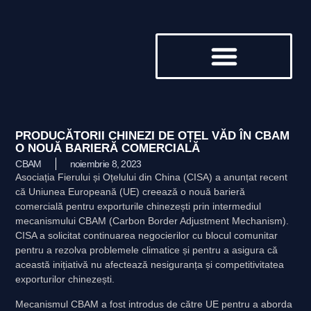
DESPRE NOI
PRODUCĂTORII CHINEZI DE OȚEL VĂD ÎN CBAM
O NOUĂ BARIERĂ COMERCIALĂ
CBAM
noiembrie 8, 2023
Asociația Fierului și Oțelului din China (CISA) a anunțat recent
că Uniunea Europeană (UE) creează o nouă barieră
comercială pentru exporturile chinezești prin intermediul
mecanismului CBAM (Carbon Border Adjustment Mechanism).
CISA a solicitat continuarea negocierilor cu blocul comunitar
pentru a rezolva problemele climatice și pentru a asigura că
această inițiativă nu afectează nesiguranța și competitivitatea
exporturilor chinezești.
Mecanismul CBAM a fost introdus de către UE pentru a aborda