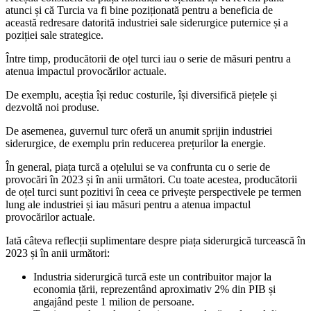
atunci și că Turcia va fi bine poziționată pentru a beneficia de
această redresare datorită industriei sale siderurgice puternice și a
poziției sale strategice.
Între timp, producătorii de oțel turci iau o serie de măsuri pentru a
atenua impactul provocărilor actuale.
De exemplu, aceștia își reduc costurile, își diversifică piețele și
dezvoltă noi produse.
De asemenea, guvernul turc oferă un anumit sprijin industriei
siderurgice, de exemplu prin reducerea prețurilor la energie.
În general, piața turcă a oțelului se va confrunta cu o serie de
provocări în 2023 și în anii următori. Cu toate acestea, producătorii
de oțel turci sunt pozitivi în ceea ce privește perspectivele pe termen
lung ale industriei și iau măsuri pentru a atenua impactul
provocărilor actuale.
Iată câteva reflecții suplimentare despre piața siderurgică turcească în
2023 și în anii următori:
Industria siderurgică turcă este un contribuitor major la
economia țării, reprezentând aproximativ 2% din PIB și
angajând peste 1 milion de persoane.