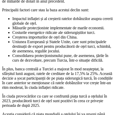
de miliarde de dolari în anul precedent.
Principalii factori care stau la baza acestui declin sunt:
Impactul inflației și al creșterii ratelor dobânzilor asupra cererii
globale de oțel.
Măsurile protecționiste implementate de marile economii.
Costurile energetice ridicate ale siderurgiștilor turci.
Creșterea importurilor de oțel din China.
Uniunea Europeană și Statele Unite, care sunt principalele
destinații de export pentru producătorii de oțel turci, schimbă,
de asemenea, regulile jocului.
Consolidarea protecționismului pune, de asemenea, țările în
curs de dezvoltare, precum Turcia, într-o situație dificilă.
În plus, banca centrală a Turciei a majorat în mod neașteptat, la
sfârșitul lunii august, ratele de creditare de la 17,5% la 25%. Această
decizie a șocat participanții de pe piața siderurgică turcă, în condițiile
în care anterior se menționase că ratele dobânzilor vor crește într-un
ritm moderat, în ciuda inflației ridicate.
În ciuda provocărilor cu care se confruntă piața turcă a oțelului în
2023, producătorii turci de oțel sunt pozitivi în ceea ce privește
perioada de după 2025.
Aceștia consideră că piața mondială a oțelului își va reveni până