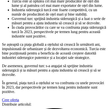
Turcia este al optulea cel mai mare producător de oțel din
lume și al patrulea cel mai mare exportator de oțel din lume.
Industria siderurgică turcă este foarte competitivă, cu un
număr de producători de oțel mari și bine stabiliți.
Guvernul turc sprijină industria siderurgică și a luat o serie de
măsuri pentru a ajuta industria să crească și să se dezvolte.
În ciuda provocărilor cu care se va confrunta piața siderurgică
turcă în 2023, perspectivele pe termen lung pentru această
industrie sunt pozitive.
Se așteaptă ca piața globală a oțelului să crească în următorii ani,
impulsionată de urbanizare și de dezvoltarea economică. Turcia este
bine poziționată pentru a beneficia de această creștere datorită
industriei siderurgice puternice și a locației sale strategice.
De asemenea, guvernul turc s-a angajat să sprijine industria
siderurgică și ia măsuri pentru a ajuta industria să crească și să se
dezvolte.
În general, piața turcă a oțelului se va confrunta cu unele provocări
în 2023, dar perspectivele pe termen lung pentru industrie sunt
pozitive.
Cere oferta
Distribuie articolul: