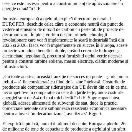
ceea ce este necesar pentru a construi un lanț de aprovizionare cu
energie curată în UE.
Industria europeană a oțelului, explică directorul general al
EUROFER, deschide calea către o economie neutră din punct de
vedere al emisiilor de dioxid de carbon cu peste 60 de proiecte de
decarbonizare. În plus, vorbim despre primele tehnologii
revoluționare care vor fi implementate la scară industrială încă din
2025 și 2026. Dacă vor fi implementate cu succes în Europa, aceste
proiecte vor aduce beneficii duble, creând cerere de hidrogen și
electricitate nepoluantă, precum și furnizând oțelul verde necesar
pentru a construi turbine eoliene, mașini electrice, clădiri moderne și
infrastructură.
„Cu toate acestea, această tranziție de succes nu poate – și nici nu ar
trebui – să fie considerată ca fiind de la sine înțeleasă. Costurile de
producție ale companiilor siderurgice din UE devin din ce în ce mai
necompetitive în comparație cu cele din țările terțe, unde costurile
energiei sunt de 2-4 ori mai mici decât în UE. Supracapacitatea
globală, adesea alimentată de subvenții de stat, duce la practici
comerciale neloiale care subminează rezistența economică necesară
pentru a investi în decarbonizare”, avertizează Eggert.
El explică faptul că, numai în ultimul deceniu, Europa a pierdut 26
de milioane de tone de capacitate de producție a oțelului și un sfert