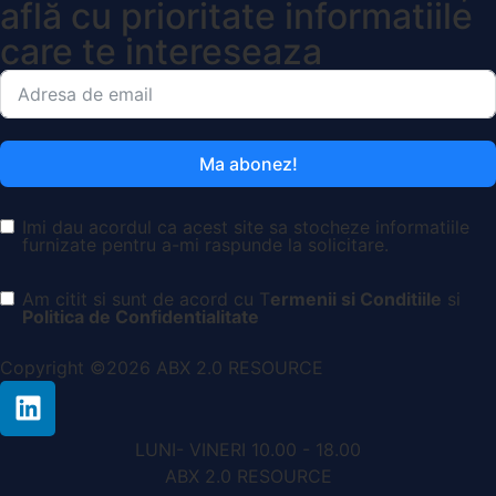
află cu prioritate informatiile
care te intereseaza
Ma abonez!
Imi dau acordul ca acest site sa stocheze informatiile
furnizate pentru a-mi raspunde la solicitare.
Am citit si sunt de acord cu T
ermenii si Conditiile
si
Politica de Confidentialitate
Copyright ©2026 ABX 2.0 RESOURCE
LUNI- VINERI 10.00 - 18.00
ABX 2.0 RESOURCE