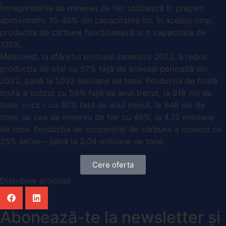
Întreprinderile de minereu de fier utilizează în prezent
aproximativ 35-40% din capacitatea lor. În același timp,
producția de cărbune funcționează la o capacitate de
100%.
Metinvest, la sfârșitul primului semestru 2023, a redus
producția de oțel cu 57% față de aceeași perioadă din
2022, până la 1,032 milioane de tone. Producția de fontă
brută a scăzut cu 59% față de anul trecut, la 918 mii de
tone, cocs – cu 40% față de anul trecut, la 648 mii de
tone, iar cea de minereu de fier cu 46%, la 4,75 milioane
de tone. Producția de concentrat de cărbune a crescut cu
25% an/an – până la 3,04 milioane de tone.
Cere oferta
Distribuie articolul:
Abonează-te la newsletter și