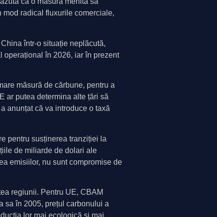
 văzută ca o măsură menită să
 mod radical fluxurile comerciale,
hina într-o situație neplăcută,
 operațional în 2026, iar în prezent
n mare măsură de cărbune, pentru a
 ar putea determina alte țări să
 a anunțat că va introduce o taxă
 pentru susținerea tranziției la
iile de miliarde de dolari ale
rea emisiilor, nu sunt compromise de
atea regiunii. Pentru UE, CBAM
ea sa în 2005, prețul carbonului a
oducția lor mai ecologică și mai