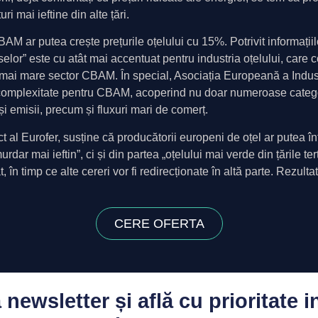
i mai ieftine din alte țări.
AM ar putea crește prețurile oțelului cu 15%. Potrivit informațiilo
or” este cu atât mai accentuat pentru industria oțelului, care c
l mai mare sector CBAM. În special, Asociația Europeană a Indu
de complexitate pentru CBAM, acoperind nu doar numeroase categ
 și emisii, precum și fluxuri mari de comerț.
nct al Eurofer, susține că producătorii europeni de oțel ar putea
urdar mai ieftin”, ci și din partea „oțelului mai verde din țările ter
, în timp ce alte cereri vor fi redirecționate în altă parte. Rezult
CERE OFERTA
newsletter și află cu prioritate i