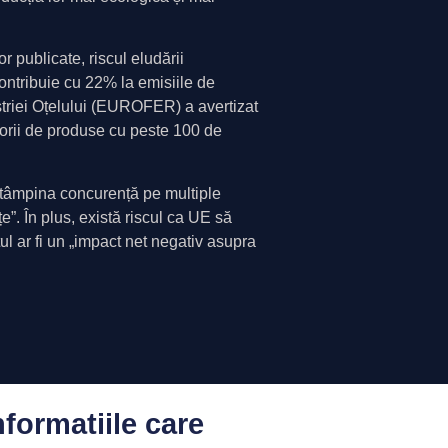
r publicate, riscul eludării
ontribuie cu 22% la emisiile de
striei Oțelului (EUROFER) a avertizat
orii de produse cu peste 100 de
 întâmpina concurență pe multiple
țe”. În plus, există riscul ca UE să
atul ar fi un „impact net negativ asupra
nformatiile care