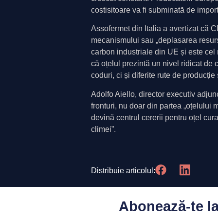
costisitoare va fi subminată de importur
Assofermet din Italia a avertizat că CB
mecanismului sau „deplasarea resursel
carbon industriale din UE și este ce
că oțelul prezintă un nivel ridicat 
coduri, ci și diferite rute de producție
Adolfo Aiello, director executiv adju
fronturi, nu doar din partea „oțelului m
devină centrul cererii pentru oțel curat
climei”.
Distribuie articolul:
Abonează-te la 