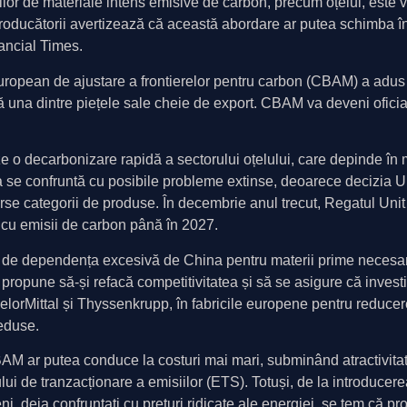
lor de materiale intens emisive de carbon, precum oțelul, este
producătorii avertizează că această abordare ar putea schimba în
nancial Times.
uropean de ajustare a frontierelor pentru carbon (CBAM) a adus C
una dintre piețele sale cheie de export. CBAM va deveni oficial
e o decarbonizare rapidă a sectorului oțelului, care depinde î
a se confruntă cu posibile probleme extinse, deoarece decizia UE
rse categorii de produse. În decembrie anul trecut, Regatul Unit
i cu emisii de carbon până în 2027.
rați de dependența excesivă de China pentru materii prime necesare
 propune să-și refacă competitivitatea și să se asigure că investiț
celorMittal și Thyssenkrupp, în fabricile europene pentru reduce
reduse.
BAM ar putea conduce la costuri mai mari, subminând atractivit
lui de tranzacționare a emisiilor (ETS). Totuși, de la introducer
i, deja confruntați cu prețuri ridicate ale energiei, se tem că pr