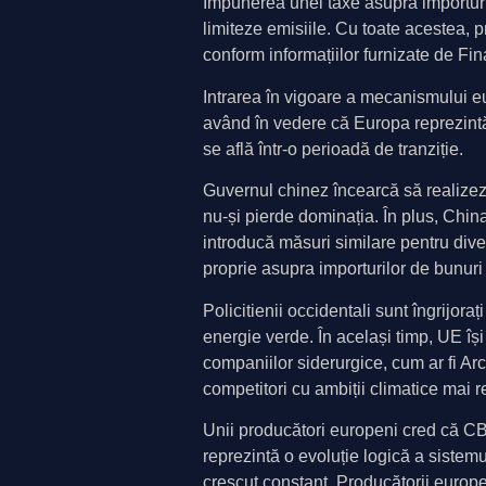
Impunerea unei taxe asupra importuri
limiteze emisiile. Cu toate acestea, 
conform informațiilor furnizate de Fi
Intrarea în vigoare a mecanismului e
având în vedere că Europa reprezintă 
se află într-o perioadă de tranziție.
Guvernul chinez încearcă să realizez
nu-și pierde dominația. În plus, Chin
introducă măsuri similare pentru dive
proprie asupra importurilor de bunur
Policitienii occidentali sunt îngrijo
energie verde. În același timp, UE își
companiilor siderurgice, cum ar fi Ar
competitori cu ambiții climatice mai 
Unii producători europeni cred că C
reprezintă o evoluție logică a sistemu
crescut constant. Producătorii europen