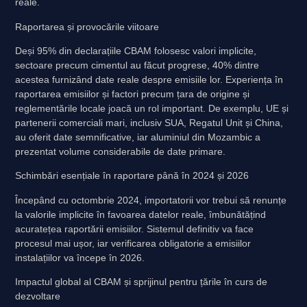
reale.
Raportarea și provocările viitoare
Deși 95% din declarațiile CBAM folosesc valori implicite,
sectoare precum cimentul au făcut progrese, 40% dintre
acestea furnizând date reale despre emisiile lor. Experiența în
raportarea emisiilor și factori precum țara de origine și
reglementările locale joacă un rol important. De exemplu, UE și
partenerii comerciali mari, inclusiv SUA, Regatul Unit și China,
au oferit date semnificative, iar aluminiul din Mozambic a
prezentat volume considerabile de date primare.
Schimbări esențiale în raportare până în 2024 și 2026
Începând cu octombrie 2024, importatorii vor trebui să renunțe
la valorile implicite în favoarea datelor reale, îmbunătățind
acuratețea raportării emisiilor. Sistemul definitiv va face
procesul mai ușor, iar verificarea obligatorie a emisiilor
instalațiilor va începe în 2026.
Impactul global al CBAM și sprijinul pentru țările în curs de
dezvoltare