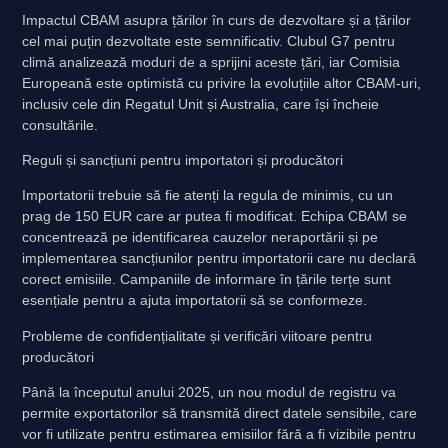
Impactul CBAM asupra țărilor în curs de dezvoltare și a țărilor
cel mai puțin dezvoltate este semnificativ. Clubul G7 pentru
climă analizează moduri de a sprijini aceste țări, iar Comisia
Europeană este optimistă cu privire la evoluțiile altor CBAM-uri,
inclusiv cele din Regatul Unit și Australia, care își încheie
consultările.
Reguli și sancțiuni pentru importatori și producători
Importatorii trebuie să fie atenți la regula de minimis, cu un
prag de 150 EUR care ar putea fi modificat. Echipa CBAM se
concentrează pe identificarea cauzelor neraportării și pe
implementarea sancțiunilor pentru importatorii care nu declară
corect emisiile. Campaniile de informare în țările terțe sunt
esențiale pentru a ajuta importatorii să se conformeze.
Probleme de confidențialitate și verificări viitoare pentru
producători
Până la începutul anului 2025, un nou modul de registru va
permite exportatorilor să transmită direct datele sensibile, care
vor fi utilizate pentru estimarea emisiilor fără a fi vizibile pentru