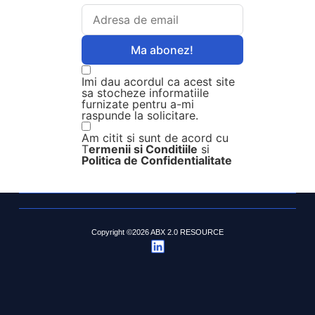
Ma abonez!
Imi dau acordul ca acest site
sa stocheze informatiile
furnizate pentru a-mi
raspunde la solicitare.
Am citit si sunt de acord cu
T
ermenii si Conditiile
si
Politica de Confidentialitate
Copyright ©2026 ABX 2.0 RESOURCE
LUNI- VINERI 10.00 - 18.00
ABX 2.0 RESOURCE
DOAMNA CHIAJNA NR. 8, AP. 1, COD POȘTAL 312340, SECTOR
3, BUCUREȘTI