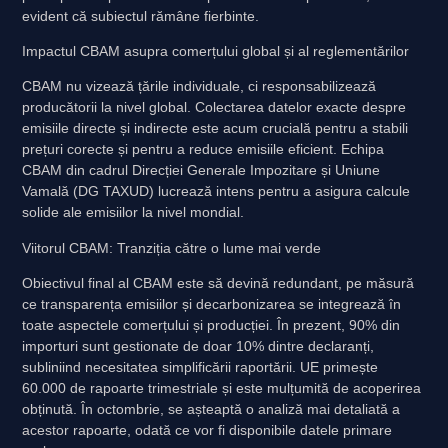
evident că subiectul rămâne fierbinte.
Impactul CBAM asupra comerțului global și al reglementărilor
CBAM nu vizează țările individuale, ci responsabilizează
producătorii la nivel global. Colectarea datelor exacte despre
emisiile directe și indirecte este acum crucială pentru a stabili
prețuri corecte și pentru a reduce emisiile eficient. Echipa
CBAM din cadrul Direcției Generale Impozitare și Uniune
Vamală (DG TAXUD) lucrează intens pentru a asigura calcule
solide ale emisiilor la nivel mondial.
Viitorul CBAM: Tranziția către o lume mai verde
Obiectivul final al CBAM este să devină redundant, pe măsură
ce transparența emisiilor și decarbonizarea se integrează în
toate aspectele comerțului și producției. În prezent, 90% din
importuri sunt gestionate de doar 10% dintre declaranți,
subliniind necesitatea simplificării raportării. UE primește
60.000 de rapoarte trimestriale și este mulțumită de acoperirea
obținută. În octombrie, se așteaptă o analiză mai detaliată a
acestor rapoarte, odată ce vor fi disponibile datele primare