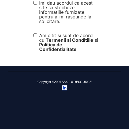
Imi dau acordul ca acest
site sa stocheze
informatiile furnizate
pentru a-mi raspunde la
solicitare.
Am citit si sunt de acord
cu T
ermenii si Conditiile
si
Politica de
Confidentialitate
Copyright ©2026 ABX 2.0 RESOURCE
LUNI- VINERI 10.00 - 18.00
ABX 2.0 RESOURCE
DOAMNA CHIAJNA NR. 8, AP. 1, COD POȘTAL 312340, SECTOR
3, BUCUREȘTI
J40/7293/2011, C.U.I RO28627949
BANCA TRANSILVANIA RO12BTRLRONCRT0211981301
BANCA TRANSILVANIA RO59BTRLEURCRT0211981301