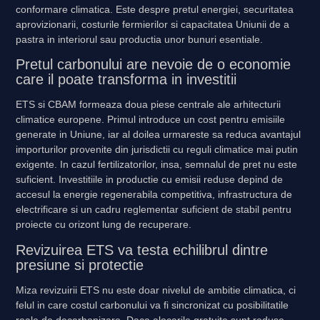
conformare climatica. Este despre pretul energiei, securitatea
aprovizionarii, costurile fermierilor si capacitatea Uniunii de a
pastra in interiorul sau productia unor bunuri esentiale.
Pretul carbonului are nevoie de o economie
care il poate transforma in investitii
ETS si CBAM formeaza doua piese centrale ale arhitecturii
climatice europene. Primul introduce un cost pentru emisiile
generate in Uniune, iar al doilea urmareste sa reduca avantajul
importurilor provenite din jurisdictii cu reguli climatice mai putin
exigente. In cazul fertilizatorilor, insa, semnalul de pret nu este
suficient. Investitiile in productie cu emisii reduse depind de
accesul la energie regenerabila competitiva, infrastructura de
electrificare si un cadru reglementar suficient de stabil pentru
proiecte cu orizont lung de recuperare.
Revizuirea ETS va testa echilibrul dintre
presiune si protectie
Miza revizuirii ETS nu este doar nivelul de ambitie climatica, ci
felul in care costul carbonului va fi sincronizat cu posibilitatile