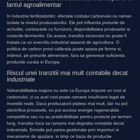
lantul agroalimentar
In industria fertilizatorilor, efectele costului carbonului nu raman
izolate la nivelul producatorilor. Ele pot influenta preturile de
achizitie, contractele cu furnizorii, disponibilitatea produselor si
costurile fermierilor. De aceea, tranzitia sectorului nu poate fi
tratata ca un exercitiu industrial separat de agricultura. O
politica de carbon prost calibrata poate apasa pe ferme si,
indirect, pe preturile alimentare, fara sa genereze suficienta
productie curata in Europa.
Riscul unei tranzitii mai mult contabile decat
industriale
Vulnerabilitatea majora nu este ca Europa impune un cost al
carbonului, ci ca acel cost poate ramane insuficient legat de
investitii reale. Daca producatorii platesc mai mult, dar nu pot
electrifica procesele, nu pot accesa energie regenerabila
competitiva sau nu au predictibilitate pentru proiecte pe termen
lung, tranzitia risca sa ramana mai degraba contabila decat
industriala. Emisiile pot parea gestionate prin importuri si
mecanisme de ajustare, in timp ce baza de productie