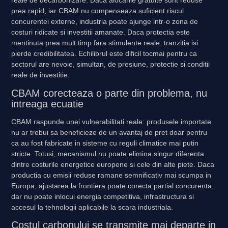
reale de decarbonizare. Daca alocarile gratuite sunt reduse
prea rapid, iar CBAM nu compenseaza suficient riscul
concurentei externe, industria poate ajunge intr-o zona de
costuri ridicate si investitii amanate. Daca protectia este
mentinuta prea mult timp fara stimulente reale, tranzitia isi
pierde credibilitatea. Echilibrul este dificil tocmai pentru ca
sectorul are nevoie, simultan, de presiune, protectie si conditii
reale de investitie.
CBAM corecteaza o parte din problema, nu
intreaga ecuatie
CBAM raspunde unei vulnerabilitati reale: produsele importate
nu ar trebui sa beneficieze de un avantaj de pret doar pentru
ca au fost fabricate in sisteme cu reguli climatice mai putin
stricte. Totusi, mecanismul nu poate elimina singur diferenta
dintre costurile energetice europene si cele din alte piete. Daca
productia cu emisii reduse ramane semnificativ mai scumpa in
Europa, ajustarea la frontiera poate corecta partial concurenta,
dar nu poate inlocui energia competitiva, infrastructura si
accesul la tehnologii aplicabile la scara industriala.
Costul carbonului se transmite mai departe in