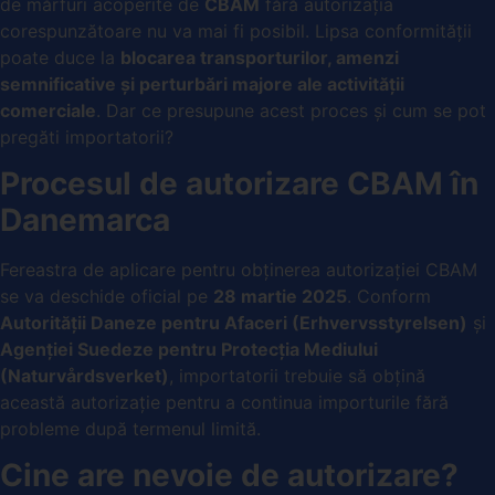
de mărfuri acoperite de
CBAM
fără autorizația
corespunzătoare nu va mai fi posibil. Lipsa conformității
poate duce la
blocarea transporturilor, amenzi
semnificative și perturbări majore ale activității
comerciale
. Dar ce presupune acest proces și cum se pot
pregăti importatorii?
Procesul de autorizare CBAM în
Danemarca
Fereastra de aplicare pentru obținerea autorizației CBAM
se va deschide oficial pe
28 martie 2025
. Conform
Autorității Daneze pentru Afaceri (Erhvervsstyrelsen)
și
Agenției Suedeze pentru Protecția Mediului
(Naturvårdsverket)
, importatorii trebuie să obțină
această autorizație pentru a continua importurile fără
probleme după termenul limită.
Cine are nevoie de autorizare?