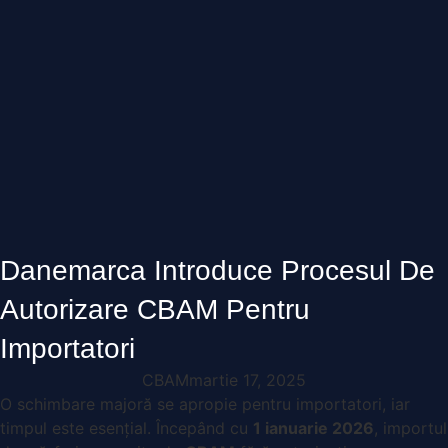
Danemarca Introduce Procesul De
Autorizare CBAM Pentru
Importatori
CBAM
martie 17, 2025
O schimbare majoră se apropie pentru importatori, iar
timpul este esențial. Începând cu
1 ianuarie 2026
, importul