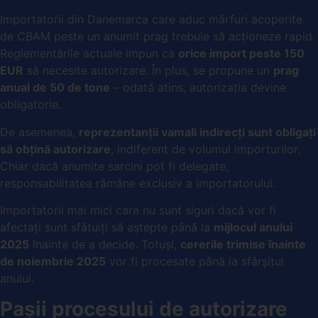
Importatorii din Danemarca care aduc mărfuri acoperite
de CBAM peste un anumit prag trebuie să acționeze rapid.
Reglementările actuale impun ca
orice import peste 150
EUR
să necesite autorizare. În plus, se propune un
prag
anual de 50 de tone
– odată atins, autorizația devine
obligatorie.
De asemenea,
reprezentanții vamali indirecți sunt obligați
să obțină autorizare
, indiferent de volumul importurilor.
Chiar dacă anumite sarcini pot fi delegate,
responsabilitatea rămâne exclusiv a importatorului.
Importatorii mai mici care nu sunt siguri dacă vor fi
afectați sunt sfătuiți să aștepte până la
mijlocul anului
2025
înainte de a decide. Totuși,
cererile trimise înainte
de noiembrie 2025
vor fi procesate până la sfârșitul
anului.
Pașii procesului de autorizare