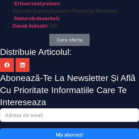
(
Erhvervsstyrelsen
)
Agenția Suedeză pentru Protecția Mediului
(
Naturvårdsverket)
Dansk Industri
(DI)
Cere oferta
Distribuie Articolul:
Abonează-Te La Newsletter Și Află
Cu Prioritate Informatiile Care Te
Intereseaza
Ma abonez!