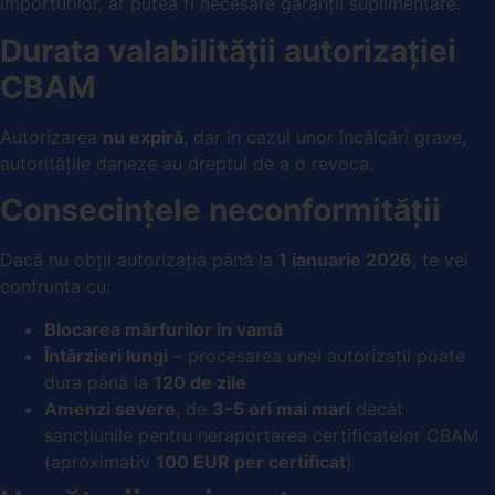
importurilor, ar putea fi necesare garanții suplimentare.
Durata valabilității autorizației
CBAM
Autorizarea
nu expiră
, dar în cazul unor încălcări grave,
autoritățile daneze au dreptul de a o revoca.
Consecințele neconformității
Dacă nu obții autorizația până la
1 ianuarie 2026
, te vei
confrunta cu:
Blocarea mărfurilor în vamă
Întârzieri lungi
– procesarea unei autorizații poate
dura până la
120 de zile
Amenzi severe
, de
3-5 ori mai mari
decât
sancțiunile pentru neraportarea certificatelor CBAM
(aproximativ
100 EUR per certificat
)