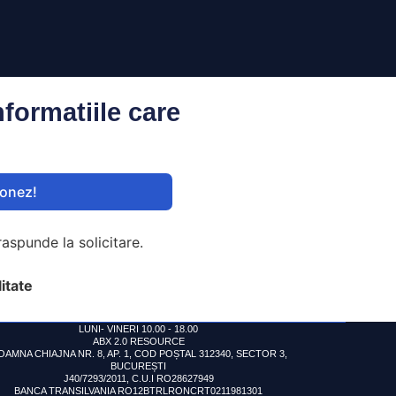
nformatiile care
onez!
aspunde la solicitare.
litate
LUNI- VINERI 10.00 - 18.00
ABX 2.0 RESOURCE
OAMNA CHIAJNA NR. 8, AP. 1, COD POȘTAL 312340, SECTOR 3,
BUCUREȘTI
J40/7293/2011, C.U.I RO28627949
BANCA TRANSILVANIA RO12BTRLRONCRT0211981301