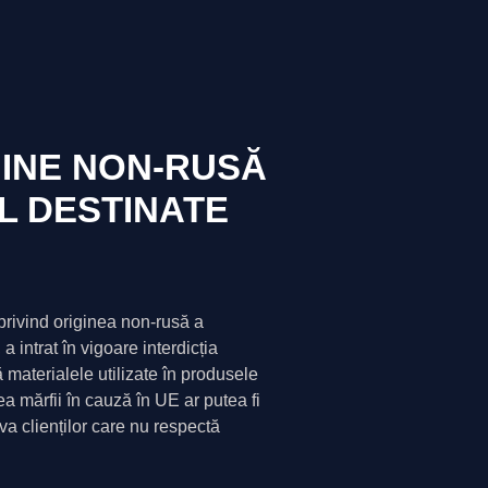
GINE NON-RUSĂ
L DESTINATE
privind originea non-rusă a
 intrat în vigoare interdicția
ă materialele utilizate în produsele
ea mărfii în cauză în UE ar putea fi
va clienților care nu respectă