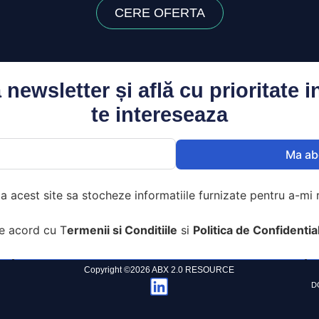
CERE OFERTA
newsletter și află cu prioritate i
te intereseaza
Ma ab
a acest site sa stocheze informatiile furnizate pentru a-mi r
de acord cu T
ermenii si Conditiile
si
Politica de Confidentia
Copyright ©2026 ABX 2.0 RESOURCE
D