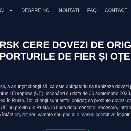
CII
DESPRE NOI
NOUTATI
FAQ
CONTACT
RSK CERE DOVEZI DE ORI
ORTURILE DE FIER ȘI OȚE
 a anunțat clienții săi că este obligatoriu să furnizeze dovezi 
 Uniunii Europene (UE). Începând cu data de 30 septembrie 2023, a
a în Rusia. Toți clienții sunt astfel obligați să prezinte dovezi c
 în UE nu provin din Rusia. În lipsa documentației necesare, intrar
întârzieri, rețineri vamale sau posibile măsuri coercitive împotri