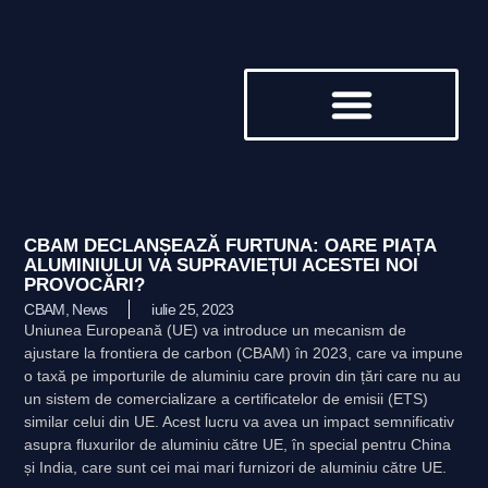
DESPRE NOI
CBAM DECLANȘEAZĂ FURTUNA: OARE PIAȚA
ALUMINIULUI VA SUPRAVIEȚUI ACESTEI NOI
PROVOCĂRI?
CBAM
,
News
iulie 25, 2023
Uniunea Europeană (UE) va introduce un mecanism de
ajustare la frontiera de carbon (CBAM) în 2023, care va impune
o taxă pe importurile de aluminiu care provin din țări care nu au
un sistem de comercializare a certificatelor de emisii (ETS)
similar celui din UE. Acest lucru va avea un impact semnificativ
asupra fluxurilor de aluminiu către UE, în special pentru China
și India, care sunt cei mai mari furnizori de aluminiu către UE.