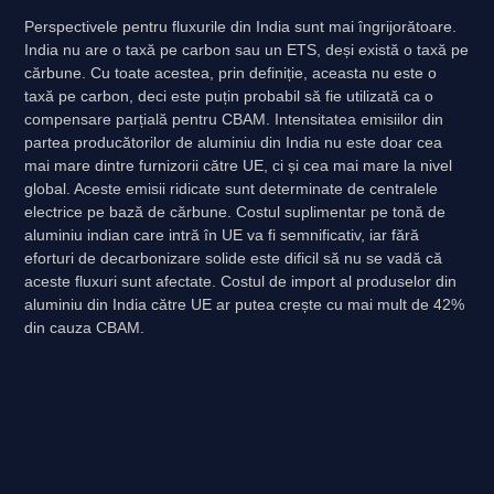
Perspectivele pentru fluxurile din India sunt mai îngrijorătoare.
India nu are o taxă pe carbon sau un ETS, deși există o taxă pe
cărbune. Cu toate acestea, prin definiție, aceasta nu este o
taxă pe carbon, deci este puțin probabil să fie utilizată ca o
compensare parțială pentru CBAM. Intensitatea emisiilor din
partea producătorilor de aluminiu din India nu este doar cea
mai mare dintre furnizorii către UE, ci și cea mai mare la nivel
global. Aceste emisii ridicate sunt determinate de centralele
electrice pe bază de cărbune. Costul suplimentar pe tonă de
aluminiu indian care intră în UE va fi semnificativ, iar fără
eforturi de decarbonizare solide este dificil să nu se vadă că
aceste fluxuri sunt afectate. Costul de import al produselor din
aluminiu din India către UE ar putea crește cu mai mult de 42%
din cauza CBAM.