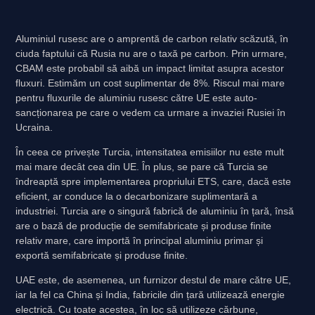
Aluminiul rusesc are o amprentă de carbon relativ scăzută, în
ciuda faptului că Rusia nu are o taxă pe carbon. Prin urmare,
CBAM este probabil să aibă un impact limitat asupra acestor
fluxuri. Estimăm un cost suplimentar de 8%. Riscul mai mare
pentru fluxurile de aluminiu rusesc către UE este auto-
sancționarea pe care o vedem ca urmare a invaziei Rusiei în
Ucraina.
În ceea ce privește Turcia, intensitatea emisiilor nu este mult
mai mare decât cea din UE. În plus, se pare că Turcia se
îndreaptă spre implementarea propriului ETS, care, dacă este
eficient, ar conduce la o decarbonizare suplimentară a
industriei. Turcia are o singură fabrică de aluminiu în țară, însă
are o bază de producție de semifabricate și produse finite
relativ mare, care importă în principal aluminiu primar și
exportă semifabricate și produse finite.
UAE este, de asemenea, un furnizor destul de mare către UE,
iar la fel ca China și India, fabricile din țară utilizează energie
electrică. Cu toate acestea, în loc să utilizeze cărbune,